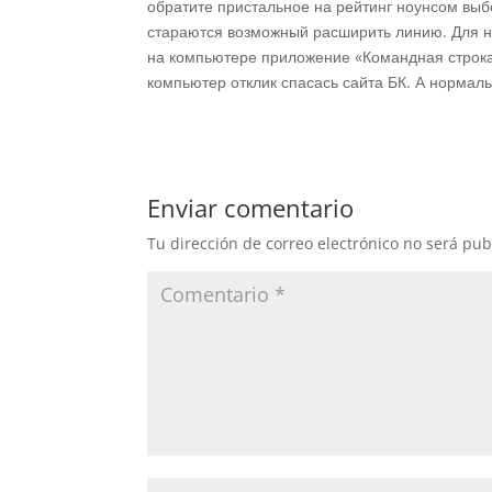
обратите пристальное на рейтинг ноунсом выб
стараются возможный расширить линию. Для н
на компьютере приложение «Командная строка»
компьютер отклик спасась сайта БК. А нормал
Enviar comentario
Tu dirección de correo electrónico no será pub