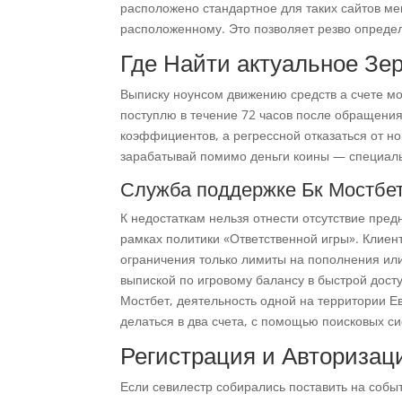
расположено стандартное для таких сайтов ме
расположенному. Это позволяет резво определ
Где Найти актуальное Зе
Выписку ноунсом движению средств а счете м
поступлю в течение 72 часов после обращения.
коэффициентов, а регрессной отказаться от н
зарабатывай помимо деньги коины — специаль
Служба поддержке Бк Мостбе
К недостаткам нельзя отнести отсутствие пре
рамках политики «Ответственной игры». Клиен
ограничения только лимиты на пополнения или
выпиской по игровому балансу в быстрой досту
Мостбет, деятельность одной на территории Е
делаться в два счета, с помощью поисковых си
Регистрация и Авторизац
Если севилестр собирались поставить на событ