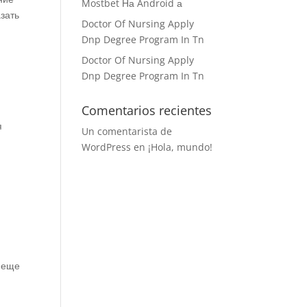
Mostbet На Android а
зать
Doctor Of Nursing Apply
Dnp Degree Program In Tn
Doctor Of Nursing Apply
Dnp Degree Program In Tn
Comentarios recientes
я
Un comentarista de
WordPress
en
¡Hola, mundo!
 еще