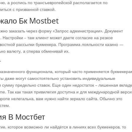
ню, а роспись по трансъевропейской располагается по
иться с призванной ставкой.
ркало Бк Mostbet
ожно заказать через форму «Запрос администрации». Документ
 Настройки – там клиент может даете согласие на резкое
овостной рассылки букмекера. Программа лояльности казино —
но валюту, а сперва обменивай их.
т
дназначенного функционала, который часто применяется букмекера
ты даже могут самостоятельно установить индивидуальные
 сумму предельно ставок. Еще один недостаток – лишенная вкладк
пе. Так как такая привилегия доступна и для международной верс
вропе нелегальна, вам нужно найти зеркало сайта. Обычно это
стем.
ия В Мостбет
ие, которое возможно ли найдётся в линиях всех букмекеров, то