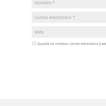
Guarda mi nombre, correo electrónico y w