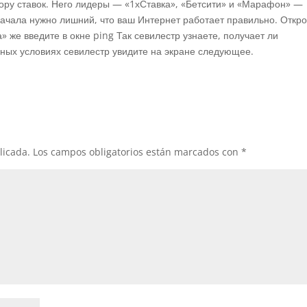
ору ставок. Него лидеры — «1хСтавка», «Бетсити» и «Марафон» —
ачала нужно лишний, что ваш Интернет работает правильно. Откр
 же введите в окне ping Так севилестр узнаете, получает ли
ьных условиях севилестр увидите на экране следующее.
licada.
Los campos obligatorios están marcados con
*